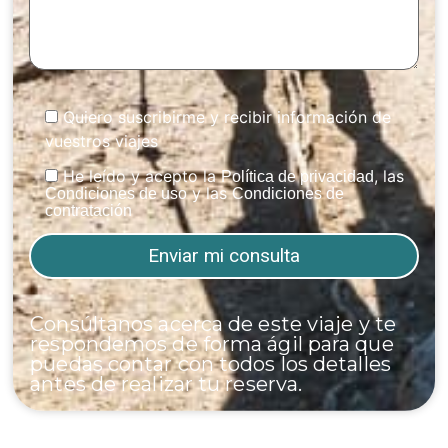
Quiero suscribirme y recibir información de
vuestros viajes
He leído y acepto la
, las
Política de privacidad
y las
Condiciones de uso
Condiciones de
contratación
Consúltanos acerca de este viaje y te
respondemos de forma ágil para que
puedas contar con todos los detalles
antes de realizar tu reserva.