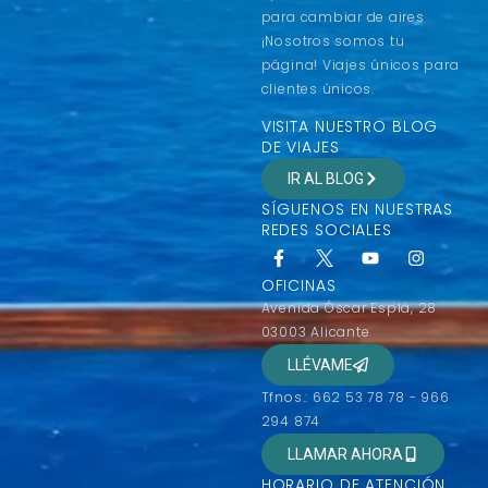
para cambiar de aires
¡Nosotros somos tu
página! Viajes únicos para
clientes únicos.
VISITA NUESTRO BLOG
DE VIAJES
IR AL BLOG
SÍGUENOS EN NUESTRAS
REDES SOCIALES
OFICINAS
Avenida Óscar Esplá, 28
03003 Alicante
LLÉVAME
Tfnos.: 662 53 78 78 - 966
294 874
LLAMAR AHORA
HORARIO DE ATENCIÓN