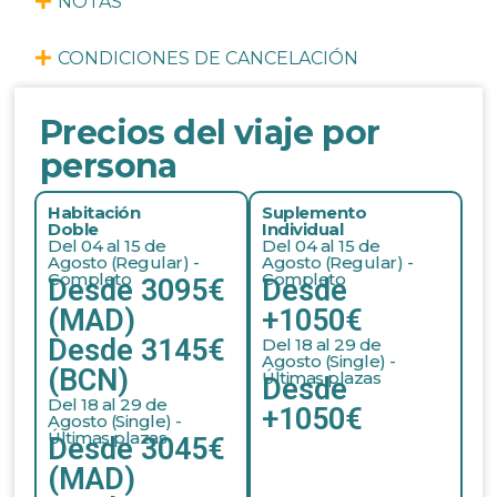
NOTAS
CONDICIONES DE CANCELACIÓN
Precios del viaje por
persona
Habitación
Suplemento
Doble
Individual
Del 04 al 15 de
Del 04 al 15 de
Agosto (Regular) -
Agosto (Regular) -
Completo
Completo
Desde 3095€
Desde
(MAD)
+1050€
Desde 3145€
Del 18 al 29 de
Agosto (Single) -
(BCN)
Últimas plazas
Desde
Del 18 al 29 de
+1050€
Agosto (Single) -
Últimas plazas
Desde 3045€
(MAD)