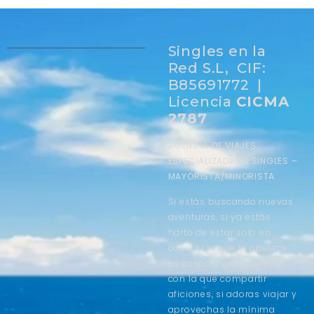
Singles en la
Red S.L, CIF:
B85691772 |
Licencia
CICMA
2787
AGENCIA DE VIAJES
ESPECIALIZADA EN SINGLES –
MAYORISTA/MINORISTA
Si estás buscando nuevas
aventuras, si ya estás
harto de estar solo en
casa, si lo que te apetece
es conocer gente nueva
con la que compartir
aficiones, si adoras viajar y
aprovechas la mínima