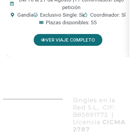
petición
Gandía
Exclusivo Single: Sí
Coordinador: Sí
Plazas disponibles: 55
VER VIAJE C0MPLETO
Singles en la
Red S.L, CIF:
B85691772 |
Licencia
CICMA
2787