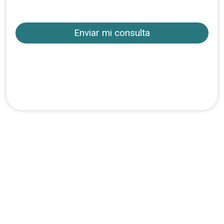
y las
Condiciones de uso
Condiciones de
contratación
Consúltanos acerca de este viaje y te
respondemos de forma ágil para que
puedas contar con todos los detalles
antes de realizar tu reserva.
Opiniones y
valoraciones de clientes
Si tienes dudas llámanos y te
atendemos encantadas