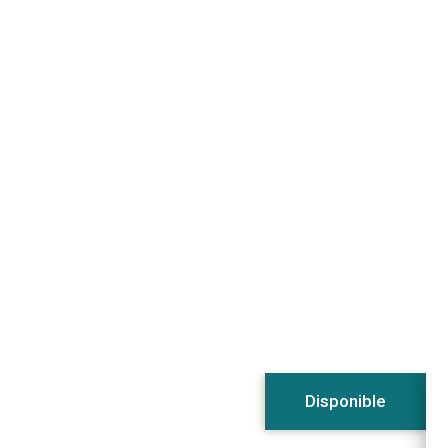
Consulta más viajes
Si tienes dudas llámanos y te
atendemos encantadas
Disponible