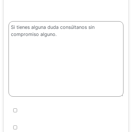
¿Alguna duda?
Quiero suscribirme y recibir información de
vuestros viajes
He leído y acepto la
, las
Política de privacidad