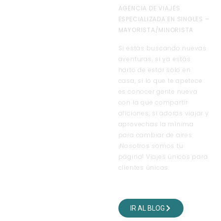
AGENCIA DE VIAJES
ESPECIALIZADA EN SINGLES –
MAYORISTA/MINORISTA
Si estás buscando nuevas
aventuras, si ya estás
harto de estar solo en
casa, si lo que te apetece
es conocer gente nueva
con la que compartir
aficiones, si adoras viajar y
aprovechas la mínima
para cambiar de aires
¡Nosotros somos tu
página! Viajes únicos para
clientes únicos.
VISITA NUESTRO BLOG
DE VIAJES
IR AL BLOG