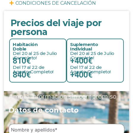
CONDICIONES DE CANCELACIÓN
Precios del viaje por
persona
Habitación
Suplemento
Doble
Individual
Del 20 al 25 de Julio
Del 20 al 25 de Julio
¡Completo!
¡Completo!
810€
+400€
Del 17 al 22 de
Del 17 al 22 de
Agosto ¡Completo!
Agosto ¡Completo!
840€
+400€
Amplía información sin compromiso
Datos de contacto