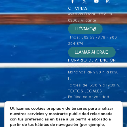
OFICINAS
Avenida Óscar Esplá, 28
03003 Alicante
LLÉVAME
Tfnos.: 662 53 78 78 - 966
294 874
LLAMAR AHORA
HORARIO DE ATENCIÓN
De Lunes a Viernes
Mañanas: de 9:30 h. a 13:30
h.
Tardes: de 15:30 h. a 19:30 h.
TEXTOS LEGALES
Política de privacidad
Condiciones generales de
Utilizamos cookies propias y de terceros para analizar
contratación
nuestros servicios y mostrarte publicidad relacionada
Condiciones de uso
con tus preferencias en base a un perfil elaborado a
Política de Cookies
partir de tus hábitos de navegación (por ejemplo,