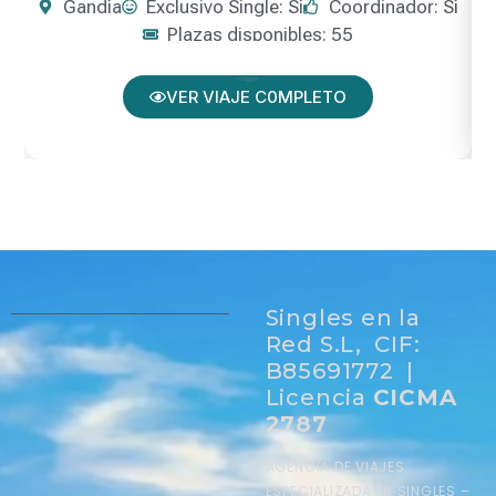
Gandía
Exclusivo Single: Sí
Coordinador: Sí
Plazas disponibles: 55
VER VIAJE C0MPLETO
Singles en la
Red S.L, CIF:
B85691772 |
Licencia
CICMA
2787
AGENCIA DE VIAJES
ESPECIALIZADA EN SINGLES –