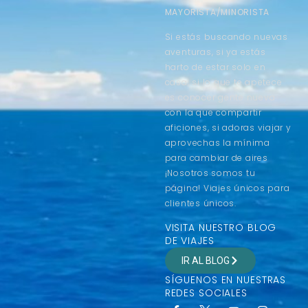
MAYORISTA/MINORISTA
Si estás buscando nuevas
aventuras, si ya estás
harto de estar solo en
casa, si lo que te apetece
es conocer gente nueva
con la que compartir
aficiones, si adoras viajar y
aprovechas la mínima
para cambiar de aires
¡Nosotros somos tu
página! Viajes únicos para
clientes únicos.
VISITA NUESTRO BLOG
DE VIAJES
IR AL BLOG
SÍGUENOS EN NUESTRAS
REDES SOCIALES