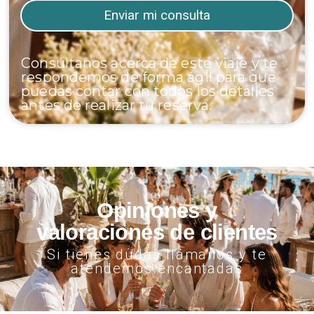
Consúltanos acerca de este viaje y te
respondemos de forma ágil para que
puedas contar con todos los detalles
antes de realizar tu reserva.
Opiniones y
valoraciones de clientes
Si tienes dudas llámanos y te
atendemos encantadas