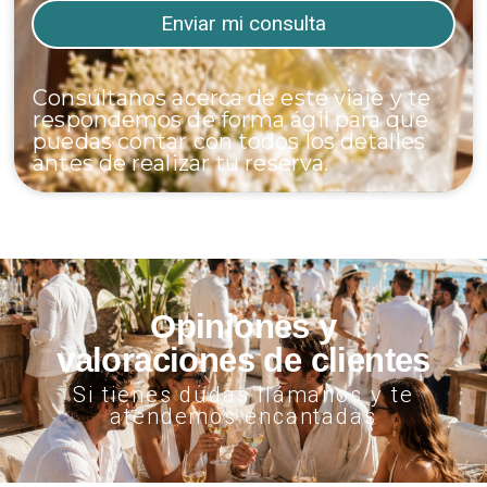
Consúltanos acerca de este viaje y te
respondemos de forma ágil para que
puedas contar con todos los detalles
antes de realizar tu reserva.
Opiniones y
valoraciones de clientes
Si tienes dudas llámanos y te
atendemos encantadas