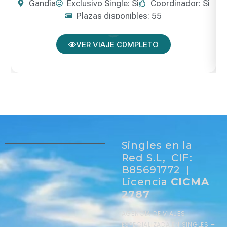
Gandía
Exclusivo Single: Sí
Coordinador: Sí
Plazas disponibles: 55
VER VIAJE C0MPLETO
Singles en la
Red S.L, CIF:
B85691772 |
Licencia
CICMA
2787
AGENCIA DE VIAJES
ESPECIALIZADA EN SINGLES –