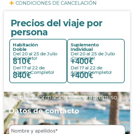
CONDICIONES DE CANCELACIÓN
Precios del viaje por
persona
Habitación
Suplemento
Doble
Individual
Del 20 al 25 de Julio
Del 20 al 25 de Julio
¡Completo!
¡Completo!
810€
+400€
Del 17 al 22 de
Del 17 al 22 de
Agosto ¡Completo!
Agosto ¡Completo!
840€
+400€
Amplía información sin compromiso
Datos de contacto