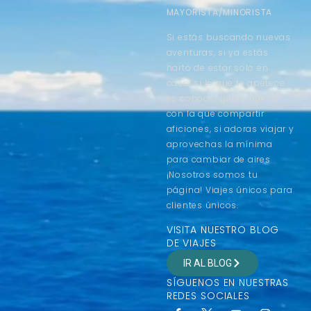
MAYORISTA/MINORISTA
Si estás buscando nuevas
aventuras, si ya estás
harto de estar solo en
casa, si lo que te apetece
es conocer gente nueva
con la que compartir
aficiones, si adoras viajar y
aprovechas la mínima
para cambiar de aires
¡Nosotros somos tu
página! Viajes únicos para
clientes únicos.
VISITA NUESTRO BLOG
DE VIAJES
IR AL BLOG
SÍGUENOS EN NUESTRAS
REDES SOCIALES