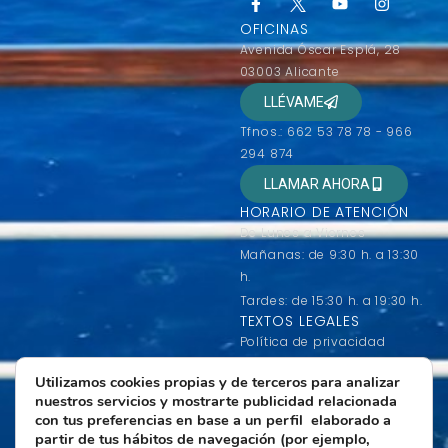
OFICINAS
Avenida Óscar Esplá, 28
03003 Alicante
LLÉVAME
Tfnos.: 662 53 78 78 - 966
294 874
LLAMAR AHORA
HORARIO DE ATENCIÓN
De Lunes a Viernes
Mañanas: de 9:30 h. a 13:30
h.
Tardes: de 15:30 h. a 19:30 h.
TEXTOS LEGALES
Política de privacidad
Condiciones generales de
Utilizamos cookies propias y de terceros para analizar
contratación
nuestros servicios y mostrarte publicidad relacionada
Condiciones de uso
con tus preferencias en base a un perfil elaborado a
Política de Cookies
partir de tus hábitos de navegación (por ejemplo,