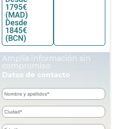
1795€
(MAD)
Desde
1845€
(BCN)
Amplía información sin
compromiso
Datos de contacto