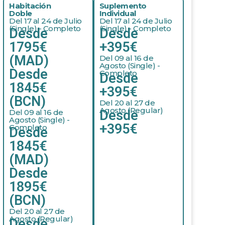
Habitación
Suplemento
Doble
Individual
Del 17 al 24 de Julio
Del 17 al 24 de Julio
(Single) - Completo
(Single) - Completo
Desde
Desde
1795€
+395€
(MAD)
Del 09 al 16 de
Agosto (Single) -
Desde
Completo
Desde
1845€
+395€
(BCN)
Del 20 al 27 de
Agosto (Regular)
Del 09 al 16 de
Desde
Agosto (Single) -
+395€
Completo
Desde
1845€
(MAD)
Desde
1895€
(BCN)
Del 20 al 27 de
Agosto (Regular)
Desde