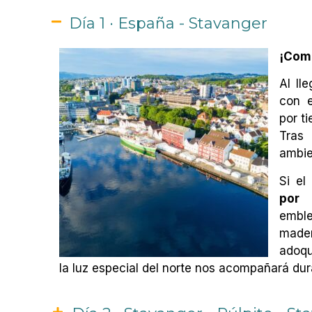
Día 1 · España - Stavanger
¡Comi
Al ll
con e
por ti
Tras
ambie
Si el
por 
embl
made
adoqu
la luz especial del norte nos acompañará dura