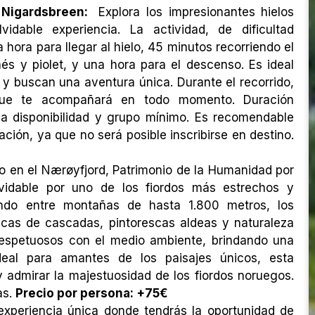
e Nigardsbreen:
Explora los impresionantes hielos
vidable experiencia. La actividad, de dificultad
ora para llegar al hielo, 45 minutos recorriendo el
és y piolet, y una hora para el descenso. Es ideal
 y buscan una aventura única. Durante el recorrido,
 que te acompañará en todo momento. Duración
 a disponibilidad y grupo mínimo. Es recomendable
ción, ya que no será posible inscribirse en destino.
ro en el Nærøyfjord, Patrimonio de la Humanidad por
vidable por uno de los fiordos más estrechos y
ndo entre montañas de hasta 1.800 metros, los
icas de cascadas, pintorescas aldeas y naturaleza
 respetuosos con el medio ambiente, brindando una
 Ideal para amantes de los paisajes únicos, esta
y admirar la majestuosidad de los fiordos noruegos.
as.
Precio por persona: +75€
experiencia única donde tendrás la oportunidad de