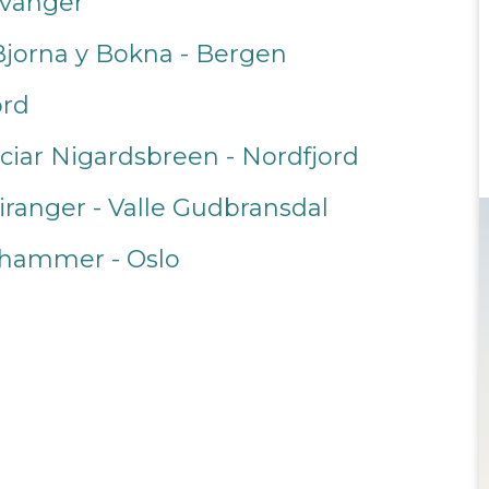
tavanger
 Bjorna y Bokna - Bergen
ord
aciar Nigardsbreen - Nordfjord
eiranger - Valle Gudbransdal
lehammer - Oslo