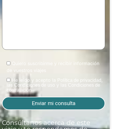
Quiero suscribirme y recibir información
de vuestros viajes
He leído y acepto la
,
Política de privacidad
las
y las
Condiciones de uso
Condiciones de
contratación
Consúltanos acerca de este