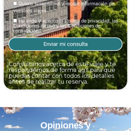
Quiero suscribirme y recibir información de
vuestros viajes
He leído y acepto la
, las
Política de privacidad
y las
Condiciones de uso
Condiciones de
contratación
Consúltanos acerca de este viaje y te
respondemos de forma ágil para que
puedas contar con todos los detalles
antes de realizar tu reserva.
Opiniones y