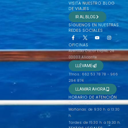
VISITA NUESTRO BLOG
DE VIAJES
IR AL BLOG
SÍGUENOS EN NUESTRAS
REDES SOCIALES
OFICINAS
Avenida Óscar Esplá, 28
03003 Alicante
LLÉVAME
Tfnos.: 662 53 78 78 - 966
294 874
LLAMAR AHORA
HORARIO DE ATENCIÓN
De Lunes a Viernes
Mañanas: de 9:30 h. a 13:30
h.
Tardes: de 15:30 h. a 19:30 h.