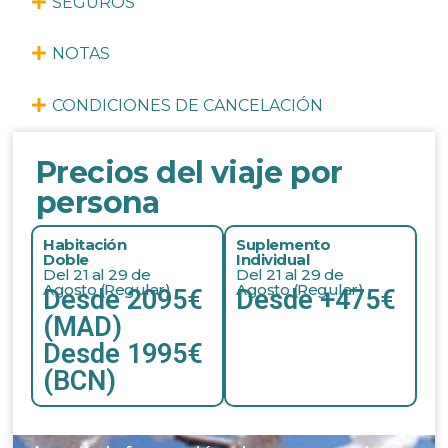
SEGUROS
NOTAS
CONDICIONES DE CANCELACIÓN
Precios del viaje por
persona
Habitación
Suplemento
Doble
Individual
Del 21 al 29 de
Del 21 al 29 de
Agosto (Regular)
Agosto (Regular)
Desde 2095€
Desde +475€
(MAD)
Desde 1995€
(BCN)