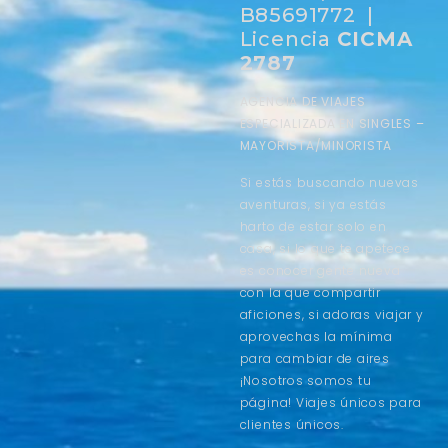
B85691772 |
Licencia
CICMA
2787
AGENCIA DE VIAJES
ESPECIALIZADA EN SINGLES –
MAYORISTA/MINORISTA
Si estás buscando nuevas
aventuras, si ya estás
harto de estar solo en
casa, si lo que te apetece
es conocer gente nueva
con la que compartir
aficiones, si adoras viajar y
aprovechas la mínima
para cambiar de aires
¡Nosotros somos tu
página! Viajes únicos para
clientes únicos.