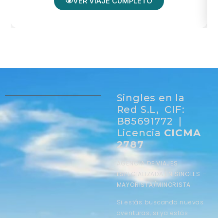
VER VIAJE C0MPLETO
Singles en la
Red S.L, CIF:
B85691772 |
Licencia
CICMA
2787
AGENCIA DE VIAJES
ESPECIALIZADA EN SINGLES –
MAYORISTA/MINORISTA
Si estás buscando nuevas
aventuras, si ya estás