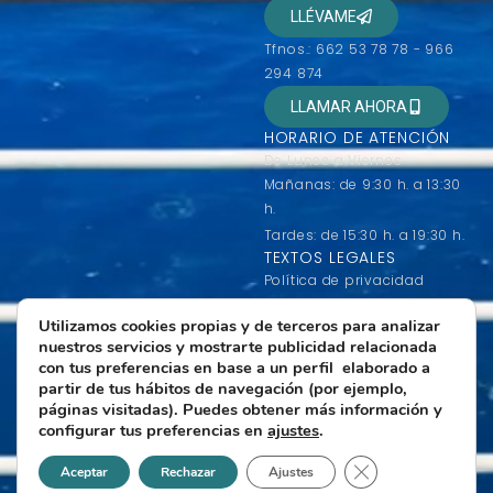
LLÉVAME
Tfnos.: 662 53 78 78 - 966
294 874
LLAMAR AHORA
HORARIO DE ATENCIÓN
De Lunes a Viernes
Mañanas: de 9:30 h. a 13:30
h.
Tardes: de 15:30 h. a 19:30 h.
TEXTOS LEGALES
Política de privacidad
Condiciones generales de
Utilizamos cookies propias y de terceros para analizar
contratación
nuestros servicios y mostrarte publicidad relacionada
Condiciones de uso
con tus preferencias en base a un perfil elaborado a
Política de Cookies
partir de tus hábitos de navegación (por ejemplo,
páginas visitadas). Puedes obtener más información y
Más información sobre
configurar tus preferencias en
ajustes
.
Cookies
Cerrar el banner d
Aceptar
Rechazar
Ajustes