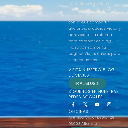
harto de estar solo en
casa, si lo que te apetece
es conocer gente nueva
con la que compartir
aficiones, si adoras viajar y
aprovechas la mínima
para cambiar de aires
¡Nosotros somos tu
página! Viajes únicos para
clientes únicos.
VISITA NUESTRO BLOG
DE VIAJES
IR AL BLOG
SÍGUENOS EN NUESTRAS
REDES SOCIALES
OFICINAS
Avenida Óscar Esplá, 28
03003 Alicante