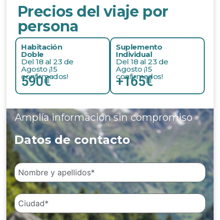
Precios del viaje por
persona
Habitación
Suplemento
Doble
Individual
Del 18 al 23 de
Del 18 al 23 de
Agosto ¡15
Agosto ¡15
confirmados!
confirmados!
590€
+165€
Amplía información sin compromiso
Datos de contacto