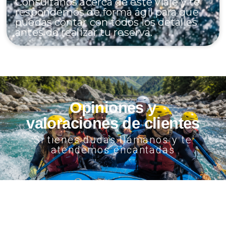
Consúltanos acerca de este viaje y te
respondemos de forma ágil para que
puedas contar con todos los detalles
antes de realizar tu reserva.
Opiniones y
valoraciones de clientes
Si tienes dudas llámanos y te
atendemos encantadas