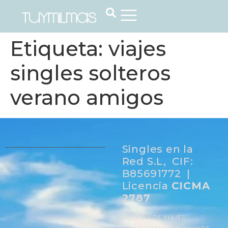
Etiqueta:
viajes
singles solteros
verano amigos
Singles en la
Red S.L, CIF:
B85691772 |
Licencia
CICMA
2787
AGENCIA DE VIAJES