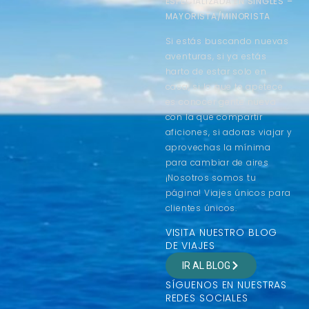
ESPECIALIZADA EN SINGLES –
MAYORISTA/MINORISTA
Si estás buscando nuevas
aventuras, si ya estás
harto de estar solo en
casa, si lo que te apetece
es conocer gente nueva
con la que compartir
aficiones, si adoras viajar y
aprovechas la mínima
para cambiar de aires
¡Nosotros somos tu
página! Viajes únicos para
clientes únicos.
VISITA NUESTRO BLOG
DE VIAJES
IR AL BLOG
SÍGUENOS EN NUESTRAS
REDES SOCIALES