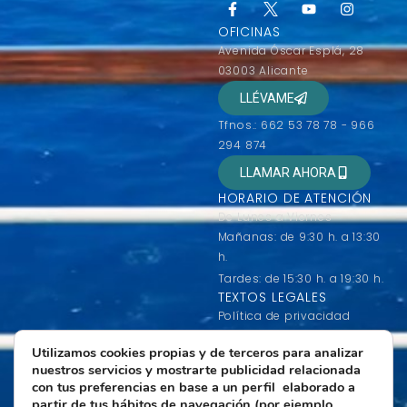
OFICINAS
Avenida Óscar Esplá, 28
03003 Alicante
LLÉVAME
Tfnos.: 662 53 78 78 - 966
294 874
LLAMAR AHORA
HORARIO DE ATENCIÓN
De Lunes a Viernes
Mañanas: de 9:30 h. a 13:30
h.
Tardes: de 15:30 h. a 19:30 h.
TEXTOS LEGALES
Política de privacidad
Condiciones generales de
Utilizamos cookies propias y de terceros para analizar
contratación
nuestros servicios y mostrarte publicidad relacionada
Condiciones de uso
con tus preferencias en base a un perfil elaborado a
Política de Cookies
partir de tus hábitos de navegación (por ejemplo,