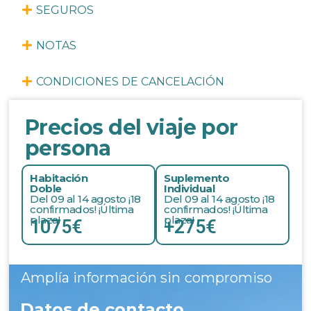
SEGUROS
NOTAS
CONDICIONES DE CANCELACIÓN
Precios del viaje por
persona
Habitación
Suplemento
Doble
Individual
Del 09 al 14 agosto ¡18
Del 09 al 14 agosto ¡18
confirmados! ¡Última
confirmados! ¡Última
plaza!
plaza!
1075€
+275€
Amplía información sin compromiso
Datos de contacto