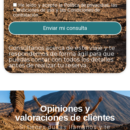
He leído y acepto la
, las
Política de privacidad
y las
Condiciones de uso
Condiciones de
contratación
Consúltanos acerca de este viaje y te
respondemos de forma ágil para que
puedas contar con todos los detalles
antes de realizar tu reserva.
Opiniones y
valoraciones de clientes
Si tienes dudas llámanos y te