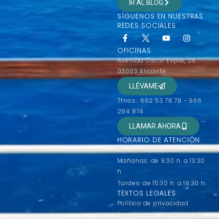
IR AL BLOG
SÍGUENOS EN NUESTRAS
REDES SOCIALES
OFICINAS
Avenida Óscar Esplá, 28
03003 Alicante
LLÉVAME
Tfnos.: 662 53 78 78 - 966
294 874
LLAMAR AHORA
HORARIO DE ATENCIÓN
De Lunes a Viernes
Mañanas: de 9:30 h. a 13:30
h.
Tardes: de 15:30 h. a 19:30 h.
TEXTOS LEGALES
Política de privacidad
Condiciones generales de