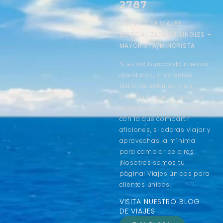
2787
AGENCIA DE VIAJES
ESPECIALIZADA EN SINGLES –
MAYORISTA/MINORISTA
Si estás buscando nuevas
aventuras, si ya estás
harto de estar solo en
casa, si lo que te apetece
es conocer gente nueva
con la que compartir
aficiones, si adoras viajar y
aprovechas la mínima
para cambiar de aires
¡Nosotros somos tu
página! Viajes únicos para
clientes únicos.
VISITA NUESTRO BLOG
DE VIAJES