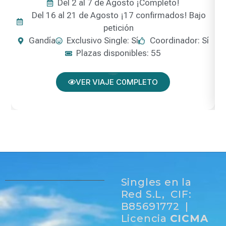
Del 2 al 7 de Agosto ¡Completo!
Del 16 al 21 de Agosto ¡17 confirmados! Bajo
petición
Gandía
Exclusivo Single: Sí
Coordinador: Sí
Plazas disponibles: 55
VER VIAJE C0MPLETO
Singles en la
Red S.L, CIF:
B85691772 |
Licencia
CICMA