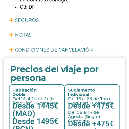
Cd: DF
SEGUROS
NOTAS
CONDICIONES DE CANCELACIÓN
Precios del viaje por
persona
Habitación
Suplemento
Doble
Individual
Del 16 al 24 de Julio
Del 16 al 24 de Julio
(Regular) - Completo
(Regular) - Completo
Desde 1445€
Desde +475€
(MAD)
Del 06 al 14 de
Agosto (Single) -
Desde 1495€
Completo
Desde +475€