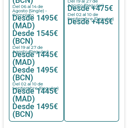
(BCN)
Del 19 al 27 de
Agosto (Regular)
Del 06 al 14 de
Desde +475€
Agosto (Single) -
Del 02 al 10 de
Completo
Desde 1495€
Septiembre (Regular)
Desde +445€
(MAD)
Desde 1545€
(BCN)
Del 19 al 27 de
Agosto (Regular)
Desde 1445€
(MAD)
Desde 1495€
(BCN)
Del 02 al 10 de
Septiembre (Regular)
Desde 1445€
(MAD)
Desde 1495€
(BCN)