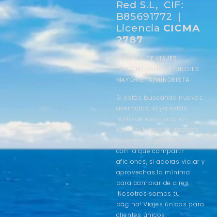
Red S.L, CIF:
B85691772 |
Licencia
CICMA
2787
AGENCIA DE VIAJES
ESPECIALIZADA EN SINGLES –
MAYORISTA/MINORISTA
Si estás buscando nuevas
aventuras, si ya estás
harto de estar solo en
casa, si lo que te apetece
es conocer gente nueva
con la que compartir
aficiones, si adoras viajar y
aprovechas la mínima
para cambiar de aires
¡Nosotros somos tu
página! Viajes únicos para
clientes únicos.