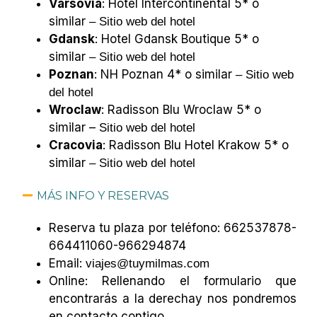
Varsovia
: Hotel Intercontinental 5* o
similar
– Sitio web del hotel
Gdansk
: Hotel Gdansk Boutique 5* o
similar
– Sitio web del hotel
Poznan
: NH Poznan 4* o similar
– Sitio web
del hotel
Wroclaw
: Radisson Blu Wroclaw 5* o
similar –
Sitio web del hotel
Cracovia
: Radisson Blu Hotel Krakow 5* o
similar
– Sitio web del hotel
MÁS INFO Y RESERVAS
Reserva tu plaza por teléfono: 662537878-
664411060-966294874
Email:
viajes@tuymilmas.com
Online: Rellenando el formulario que
encontrarás a
la derecha
y nos pondremos
en contacto contigo.