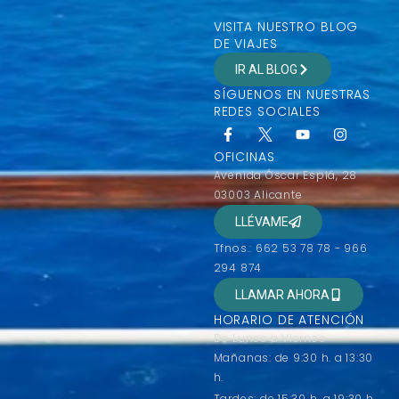
VISITA NUESTRO BLOG
DE VIAJES
IR AL BLOG
SÍGUENOS EN NUESTRAS
REDES SOCIALES
OFICINAS
Avenida Óscar Esplá, 28
03003 Alicante
LLÉVAME
Tfnos.: 662 53 78 78 - 966
294 874
LLAMAR AHORA
HORARIO DE ATENCIÓN
De Lunes a Viernes
Mañanas: de 9:30 h. a 13:30
h.
Tardes: de 15:30 h. a 19:30 h.