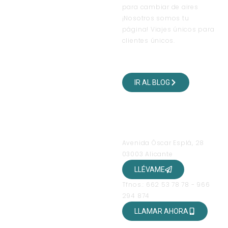
para cambiar de aires
¡Nosotros somos tu
página! Viajes únicos para
clientes únicos.
VISITA NUESTRO BLOG
DE VIAJES
IR AL BLOG
SÍGUENOS EN NUESTRAS
REDES SOCIALES
OFICINAS
Avenida Óscar Esplá, 28
03003 Alicante
LLÉVAME
Tfnos.: 662 53 78 78 - 966
294 874
LLAMAR AHORA
HORARIO DE ATENCIÓN