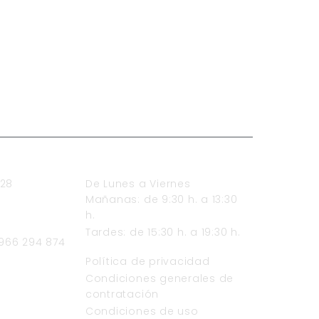
HORARIO DE ATENCIÓN
 28
De Lunes a Viernes
Mañanas: de 9:30 h. a 13:30
h.
Tardes: de 15:30 h. a 19:30 h.
 966 294 874
TEXTOS LEGALES
Política de privacidad
Condiciones generales de
contratación
Condiciones de uso