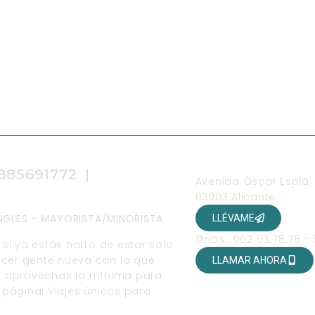
OFICINAS
 B85691772 |
Avenida Óscar Esplá,
03003 Alicante
SINGLES – MAYORISTA/MINORISTA
LLÉVAME
Tfnos.: 662 53 78 78 -
si ya estás harto de estar solo
ocer gente nueva con la que
LLAMAR AHORA
r y aprovechas la mínima para
página! Viajes únicos para