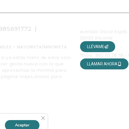
OFICINAS
 B85691772 |
Avenida Óscar Esplá,
03003 Alicante
SINGLES – MAYORISTA/MINORISTA
LLÉVAME
Tfnos.: 662 53 78 78 -
si ya estás harto de estar solo
ocer gente nueva con la que
LLAMAR AHORA
r y aprovechas la mínima para
página! Viajes únicos para
ALES
Cerrar el banner de cookies RGPD
Aceptar