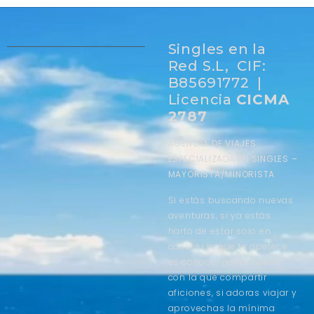
Singles en la
Red S.L, CIF:
B85691772 |
Licencia
CICMA
2787
AGENCIA DE VIAJES
ESPECIALIZADA EN SINGLES –
MAYORISTA/MINORISTA
Si estás buscando nuevas
aventuras, si ya estás
harto de estar solo en
casa, si lo que te apetece
es conocer gente nueva
con la que compartir
aficiones, si adoras viajar y
aprovechas la mínima