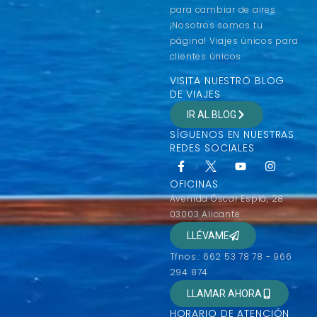
para cambiar de aires
¡Nosotros somos tu
página! Viajes únicos para
clientes únicos.
VISITA NUESTRO BLOG
DE VIAJES
IR AL BLOG
SÍGUENOS EN NUESTRAS
REDES SOCIALES
OFICINAS
Avenida Óscar Esplá, 28
03003 Alicante
LLÉVAME
Tfnos.: 662 53 78 78 - 966
294 874
LLAMAR AHORA
HORARIO DE ATENCIÓN