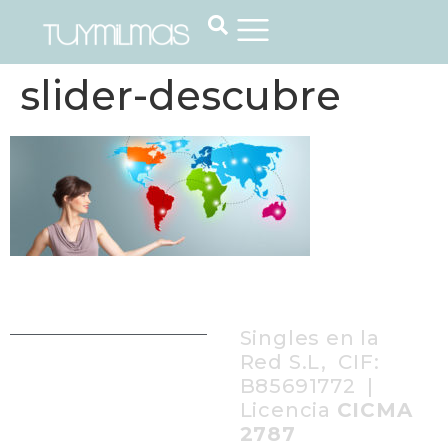
slider-descubre
Singles en la
Red S.L, CIF:
B85691772 |
Licencia
CICMA
2787