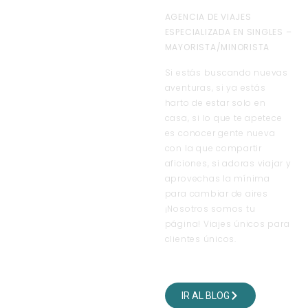
AGENCIA DE VIAJES
ESPECIALIZADA EN SINGLES –
MAYORISTA/MINORISTA
Si estás buscando nuevas
aventuras, si ya estás
harto de estar solo en
casa, si lo que te apetece
es conocer gente nueva
con la que compartir
aficiones, si adoras viajar y
aprovechas la mínima
para cambiar de aires
¡Nosotros somos tu
página! Viajes únicos para
clientes únicos.
VISITA NUESTRO BLOG
DE VIAJES
IR AL BLOG