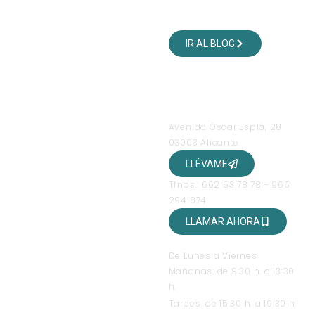
VISITA NUESTRO BLOG
DE VIAJES
IR AL BLOG
SÍGUENOS EN NUESTRAS
REDES SOCIALES
OFICINAS
Avenida Óscar Esplá, 28
03003 Alicante
LLÉVAME
Tfnos.: 662 53 78 78 - 966
294 874
LLAMAR AHORA
HORARIO DE ATENCIÓN
De Lunes a Viernes
Mañanas: de 9:30 h. a 13:30
h.
Tardes: de 15:30 h. a 19:30 h.