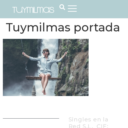
Tuymilmas portada
Singles en la
Red S.L, CIF: