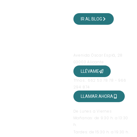
VISITA NUESTRO BLOG
DE VIAJES
IR AL BLOG
SÍGUENOS EN NUESTRAS
REDES SOCIALES
OFICINAS
Avenida Óscar Esplá, 28
03003 Alicante
LLÉVAME
Tfnos.: 662 53 78 78 - 966
294 874
LLAMAR AHORA
HORARIO DE ATENCIÓN
De Lunes a Viernes
Mañanas: de 9:30 h. a 13:30
h.
Tardes: de 15:30 h. a 19:30 h.