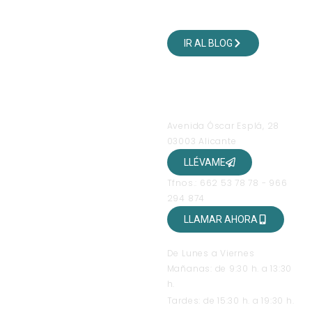
VISITA NUESTRO BLOG
DE VIAJES
IR AL BLOG
SÍGUENOS EN NUESTRAS
REDES SOCIALES
OFICINAS
Avenida Óscar Esplá, 28
03003 Alicante
LLÉVAME
Tfnos.: 662 53 78 78 - 966
294 874
LLAMAR AHORA
HORARIO DE ATENCIÓN
De Lunes a Viernes
Mañanas: de 9:30 h. a 13:30
h.
Tardes: de 15:30 h. a 19:30 h.