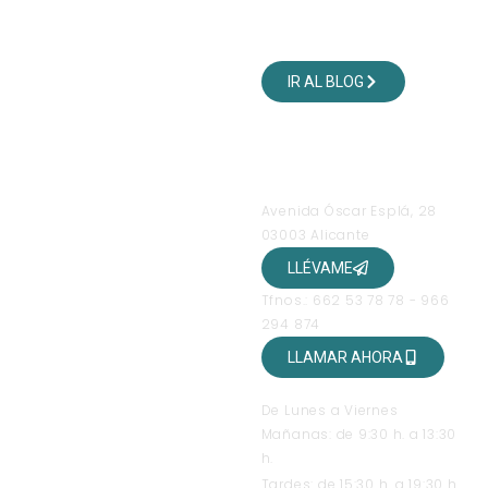
VISITA NUESTRO BLOG
DE VIAJES
IR AL BLOG
SÍGUENOS EN NUESTRAS
REDES SOCIALES
OFICINAS
Avenida Óscar Esplá, 28
03003 Alicante
LLÉVAME
Tfnos.: 662 53 78 78 - 966
294 874
LLAMAR AHORA
HORARIO DE ATENCIÓN
De Lunes a Viernes
Mañanas: de 9:30 h. a 13:30
h.
Tardes: de 15:30 h. a 19:30 h.