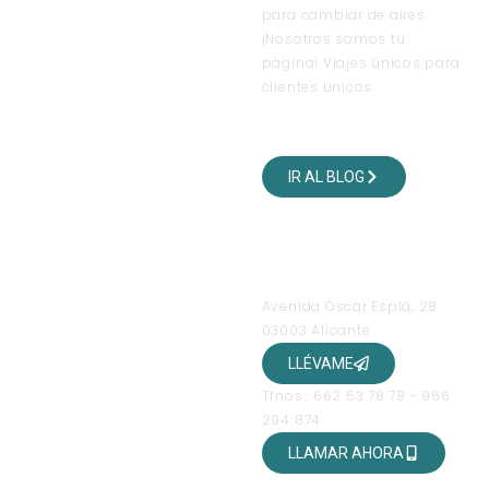
para cambiar de aires
¡Nosotros somos tu
página! Viajes únicos para
clientes únicos.
VISITA NUESTRO BLOG
DE VIAJES
IR AL BLOG
SÍGUENOS EN NUESTRAS
REDES SOCIALES
OFICINAS
Avenida Óscar Esplá, 28
03003 Alicante
LLÉVAME
Tfnos.: 662 53 78 78 - 966
294 874
LLAMAR AHORA
HORARIO DE ATENCIÓN