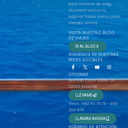
para cambiar de aires
¡Nosotros somos tu
página! Viajes únicos para
clientes únicos.
VISITA NUESTRO BLOG
DE VIAJES
IR AL BLOG
SÍGUENOS EN NUESTRAS
REDES SOCIALES
OFICINAS
Avenida Óscar Esplá, 28
03003 Alicante
LLÉVAME
Tfnos.: 662 53 78 78 - 966
294 874
LLAMAR AHORA
HORARIO DE ATENCIÓN