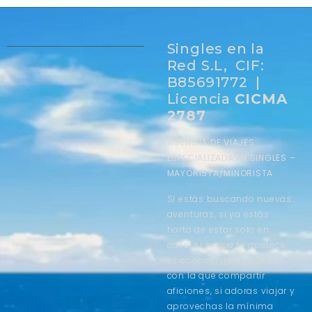
Singles en la
Red S.L, CIF:
B85691772 |
Licencia
CICMA
2787
AGENCIA DE VIAJES
ESPECIALIZADA EN SINGLES –
MAYORISTA/MINORISTA
Si estás buscando nuevas
aventuras, si ya estás
harto de estar solo en
casa, si lo que te apetece
es conocer gente nueva
con la que compartir
aficiones, si adoras viajar y
aprovechas la mínima