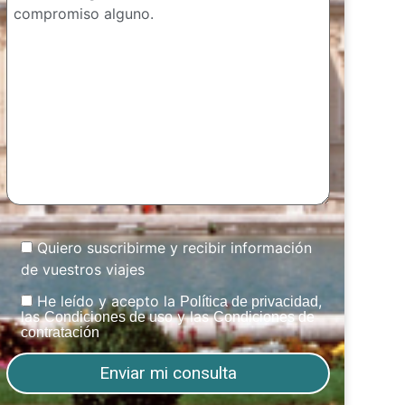
Quiero suscribirme y recibir información
de vuestros viajes
He leído y acepto la
,
Política de privacidad
las
y las
Condiciones de uso
Condiciones de
contratación