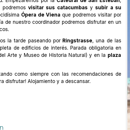
ad. Empezaremos por la
Catedral de San Esteban
,
a, podremos
visitar sus catacumbas
y
subir a su
nocidísima
Ópera de Viena
que podremos visitar por
ía de nuestro coordinador podremos disfrutar en un
acos.
os la tarde paseando por
Ringstrasse
, una de las
pleta de edificios de interés. Parada obligatoria en
el Arte y Museo de Historia Natural) y en la
plaza
ontando como siempre con las recomendaciones de
ra disfrutar! Alojamiento y a descansar.
en