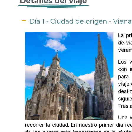
Detalles del viaje
Día 1 - Ciudad de origen - Viena
La pr
de vi
verem
Los v
con e
para 
viaje
desti
sigui
Trasl
Una v
recorrer la ciudad. En nuestro primer día r