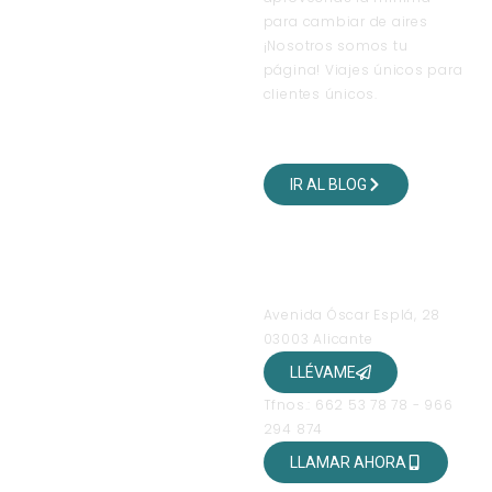
para cambiar de aires
¡Nosotros somos tu
página! Viajes únicos para
clientes únicos.
VISITA NUESTRO BLOG
DE VIAJES
IR AL BLOG
SÍGUENOS EN NUESTRAS
REDES SOCIALES
OFICINAS
Avenida Óscar Esplá, 28
03003 Alicante
LLÉVAME
Tfnos.: 662 53 78 78 - 966
294 874
LLAMAR AHORA