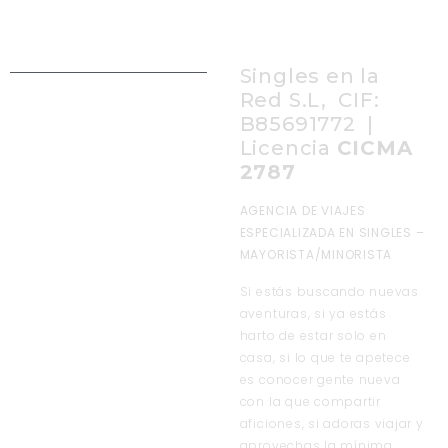
Singles en la
Red S.L, CIF:
B85691772 |
Licencia
CICMA
2787
AGENCIA DE VIAJES
ESPECIALIZADA EN SINGLES –
MAYORISTA/MINORISTA
Si estás buscando nuevas
aventuras, si ya estás
harto de estar solo en
casa, si lo que te apetece
es conocer gente nueva
con la que compartir
aficiones, si adoras viajar y
aprovechas la mínima