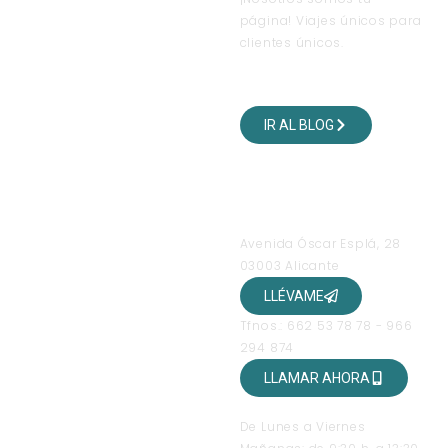
página! Viajes únicos para
clientes únicos.
VISITA NUESTRO BLOG
DE VIAJES
IR AL BLOG
SÍGUENOS EN NUESTRAS
REDES SOCIALES
OFICINAS
Avenida Óscar Esplá, 28
03003 Alicante
LLÉVAME
Tfnos.: 662 53 78 78 - 966
294 874
LLAMAR AHORA
HORARIO DE ATENCIÓN
De Lunes a Viernes