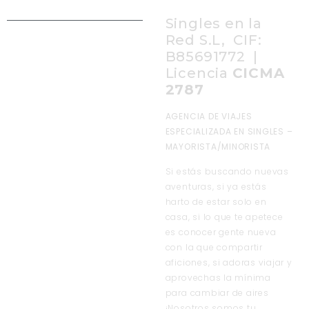
Singles en la
Red S.L, CIF:
B85691772 |
Licencia
CICMA
2787
AGENCIA DE VIAJES
ESPECIALIZADA EN SINGLES –
MAYORISTA/MINORISTA
Si estás buscando nuevas
aventuras, si ya estás
harto de estar solo en
casa, si lo que te apetece
es conocer gente nueva
con la que compartir
aficiones, si adoras viajar y
aprovechas la mínima
para cambiar de aires
¡Nosotros somos tu