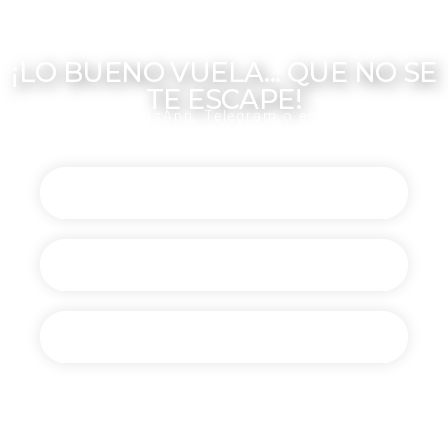
¡LO BUENO VUELA... QUE NO SE
TE ESCAPE!
Recibe en tu WhatsApp, Telegram o en tu email todas
las novedades
Canal de Telegram
Comunidad de WhatsApp
En tu email