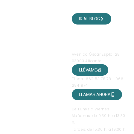
VISITA NUESTRO BLOG
DE VIAJES
IR AL BLOG
SÍGUENOS EN NUESTRAS
REDES SOCIALES
OFICINAS
Avenida Óscar Esplá, 28
03003 Alicante
LLÉVAME
Tfnos.: 662 53 78 78 - 966
294 874
LLAMAR AHORA
HORARIO DE ATENCIÓN
De Lunes a Viernes
Mañanas: de 9:30 h. a 13:30
h.
Tardes: de 15:30 h. a 19:30 h.