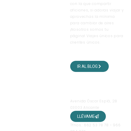
con la que compartir
aficiones, si adoras viajar y
aprovechas la mínima
para cambiar de aires
¡Nosotros somos tu
página! Viajes únicos para
clientes únicos.
VISITA NUESTRO BLOG
DE VIAJES
IR AL BLOG
SÍGUENOS EN NUESTRAS
REDES SOCIALES
OFICINAS
Avenida Óscar Esplá, 28
03003 Alicante
LLÉVAME
Tfnos.: 662 53 78 78 - 966