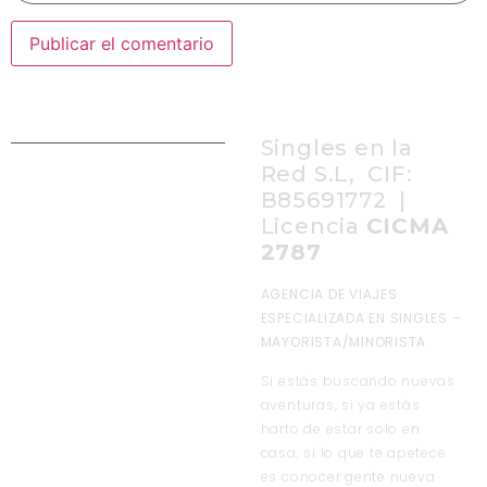
Singles en la
Red S.L, CIF:
B85691772 |
Licencia
CICMA
2787
AGENCIA DE VIAJES
ESPECIALIZADA EN SINGLES –
MAYORISTA/MINORISTA
Si estás buscando nuevas
aventuras, si ya estás
harto de estar solo en
casa, si lo que te apetece
es conocer gente nueva