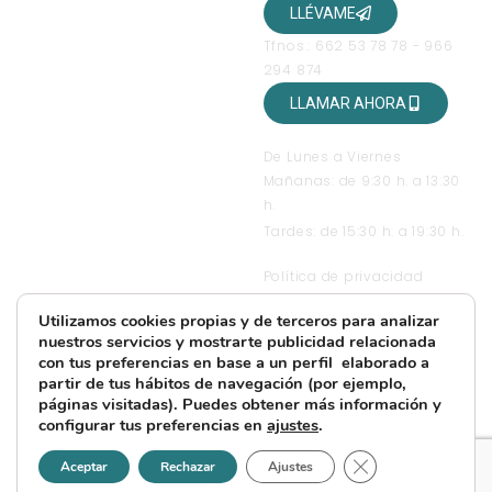
LLÉVAME
Tfnos.: 662 53 78 78 - 966
294 874
LLAMAR AHORA
HORARIO DE ATENCIÓN
De Lunes a Viernes
Mañanas: de 9:30 h. a 13:30
h.
Tardes: de 15:30 h. a 19:30 h.
TEXTOS LEGALES
Política de privacidad
Condiciones generales de
Utilizamos cookies propias y de terceros para analizar
contratación
nuestros servicios y mostrarte publicidad relacionada
Condiciones de uso
con tus preferencias en base a un perfil elaborado a
Política de Cookies
partir de tus hábitos de navegación (por ejemplo,
páginas visitadas). Puedes obtener más información y
Más información sobre
configurar tus preferencias en
ajustes
.
Cookies
Cerrar el banner d
Aceptar
Rechazar
Ajustes