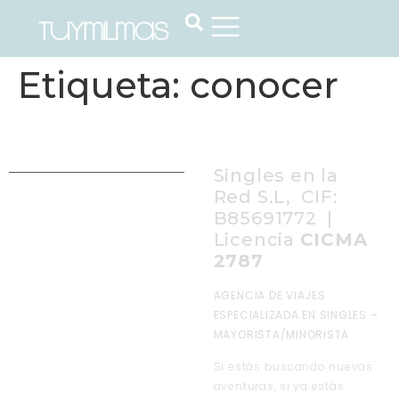
Etiqueta:
conocer
Singles en la
Red S.L, CIF:
B85691772 |
Licencia
CICMA
2787
AGENCIA DE VIAJES
ESPECIALIZADA EN SINGLES –
MAYORISTA/MINORISTA
Si estás buscando nuevas
aventuras, si ya estás