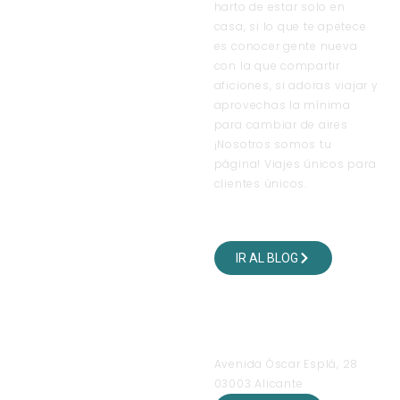
harto de estar solo en
casa, si lo que te apetece
es conocer gente nueva
con la que compartir
aficiones, si adoras viajar y
aprovechas la mínima
para cambiar de aires
¡Nosotros somos tu
página! Viajes únicos para
clientes únicos.
VISITA NUESTRO BLOG
DE VIAJES
IR AL BLOG
SÍGUENOS EN NUESTRAS
REDES SOCIALES
OFICINAS
Avenida Óscar Esplá, 28
03003 Alicante