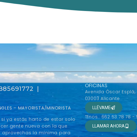
OFICINAS
 B85691772 |
Avenida Óscar Esplá,
03003 Alicante
SINGLES – MAYORISTA/MINORISTA
LLÉVAME
Tfnos.: 662 53 78 78 -
si ya estás harto de estar solo
ocer gente nueva con la que
LLAMAR AHORA
r y aprovechas la mínima para