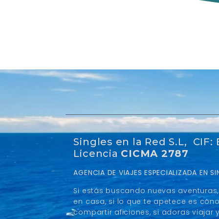
Singles en la Red S.L, CIF:
Licencia
CICMA 2787
AGENCIA DE VIAJES ESPECIALIZADA EN 
Si estás buscando nuevas aventuras, 
en casa, si lo que te apetece es con
compartir aficiones, si adoras viaja